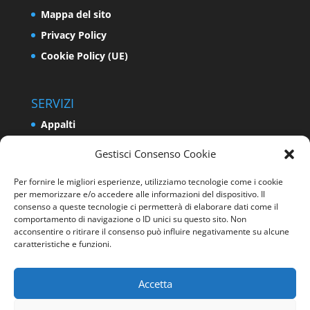
Mappa del sito
Privacy Policy
Cookie Policy (UE)
SERVIZI
Appalti
Relazioni Industriali e Sindacali
Gestisci Consenso Cookie
Formazione e Politiche Attive del Lavoro
Per fornire le migliori esperienze, utilizziamo tecnologie come i cookie
Impresa
per memorizzare e/o accedere alle informazioni del dispositivo. Il
consenso a queste tecnologie ci permetterà di elaborare dati come il
Programmazione e Sviluppo del Territorio
comportamento di navigazione o ID unici su questo sito. Non
Energia e Ambiente
acconsentire o ritirare il consenso può influire negativamente su alcune
caratteristiche e funzioni.
Sicurezza sui luoghi di lavoro
Accetta