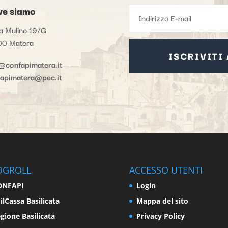
e siamo
a Mulino 19/G
00 Matera
ISCRIVITI
@confapimatera.it
fapimatera@pec.it
OGROLL
ACCESSO UTENTI
ONFAPI
Login
ilCassa Basilicata
Mappa del sito
gione Basilicata
Privacy Policy