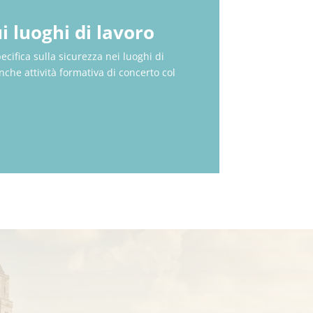
i luoghi di lavoro
cifica sulla sicurezza nei luoghi di
che attività formativa di concerto col