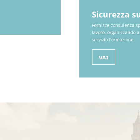
Sicurezza su
Fornisce consulenza spe
lavoro, organizzando an
servizio Formazione.
VAI