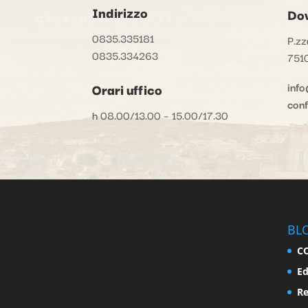
Indirizzo
Dov
0835.335181
P.zz
0835.334263
751
info
Orari uffico
con
h 08.00/13.00 – 15.00/17.30
BL
C
Ed
Re