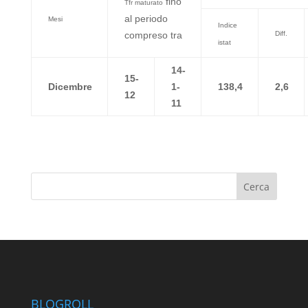
fino
Tfr maturato
al periodo
Mesi
Indice
compreso tra
Diff.
istat
14-
15-
Dicembre
1-
138,4
2,6
12
11
BLOGROLL