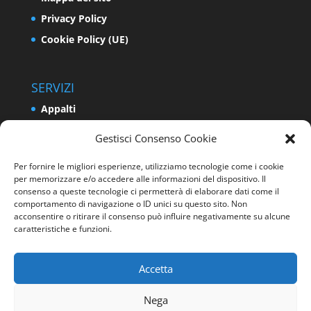
Privacy Policy
Cookie Policy (UE)
SERVIZI
Appalti
Relazioni Industriali e Sindacali
Gestisci Consenso Cookie
Formazione e Politiche Attive del Lavoro
Per fornire le migliori esperienze, utilizziamo tecnologie come i cookie
Impresa
per memorizzare e/o accedere alle informazioni del dispositivo. Il
Programmazione e Sviluppo del Territorio
consenso a queste tecnologie ci permetterà di elaborare dati come il
comportamento di navigazione o ID unici su questo sito. Non
Energia e Ambiente
acconsentire o ritirare il consenso può influire negativamente su alcune
caratteristiche e funzioni.
Sicurezza sui luoghi di lavoro
Accetta
Nega