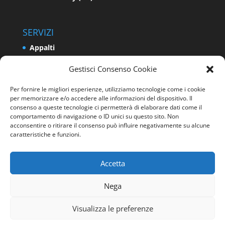
SERVIZI
Appalti
Relazioni Industriali e Sindacali
Gestisci Consenso Cookie
Formazione e Politiche Attive del Lavoro
Per fornire le migliori esperienze, utilizziamo tecnologie come i cookie
Impresa
per memorizzare e/o accedere alle informazioni del dispositivo. Il
Programmazione e Sviluppo del Territorio
consenso a queste tecnologie ci permetterà di elaborare dati come il
comportamento di navigazione o ID unici su questo sito. Non
Energia e Ambiente
acconsentire o ritirare il consenso può influire negativamente su alcune
caratteristiche e funzioni.
Sicurezza sui luoghi di lavoro
Accetta
Nega
Visualizza le preferenze
Progettato da
Elegant Themes
| Sviluppato da