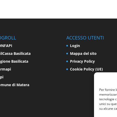
OGROLL
ACCESSO UTENTI
ONFAPI
Login
ilCassa Basilicata
Mappa del sito
gione Basilicata
Privacy Policy
ormapi
Cookie Policy (UE)
pi
mune di Matera
Per fornire 
memorizzare 
tecnologie c
unici su que
su alcune ca