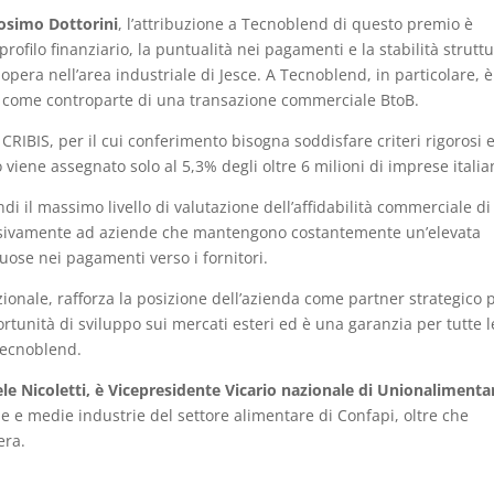
Cosimo Dottorini
, l’attribuzione a Tecnoblend di questo premio è
profilo finanziario, la puntualità nei pagamenti e la stabilità strutt
opera nell’area industriale di Jesce. A Tecnoblend, in particolare, è
lità come controparte di una transazione commerciale BtoB.
CRIBIS, per il cui conferimento bisogna soddisfare criteri rigorosi 
 viene assegnato solo al 5,3% degli oltre 6 milioni di imprese itali
 il massimo livello di valutazione dell’affidabilità commerciale di
clusivamente ad aziende che mantengono costantemente un’elevata
uose nei pagamenti verso i fornitori.
onale, rafforza la posizione dell’azienda come partner strategico 
portunità di sviluppo sui mercati esteri ed è una garanzia per tutte l
Tecnoblend.
e Nicoletti, è Vicepresidente Vicario nazionale di Unionalimenta
e e medie industrie del settore alimentare di Confapi, oltre che
era.