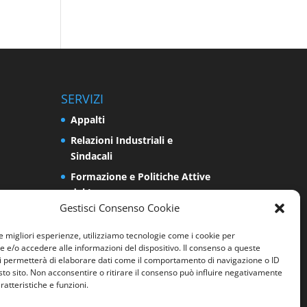
SERVIZI
Appalti
Relazioni Industriali e
Sindacali
Formazione e Politiche Attive
del Lavoro
Gestisci Consenso Cookie
Impresa
Programmazione e Sviluppo
le migliori esperienze, utilizziamo tecnologie come i cookie per
e/o accedere alle informazioni del dispositivo. Il consenso a queste
del Territorio
i permetterà di elaborare dati come il comportamento di navigazione o ID
Energia e Ambiente
sto sito. Non acconsentire o ritirare il consenso può influire negativamente
ratteristiche e funzioni.
Sicurezza sui luoghi di lavoro