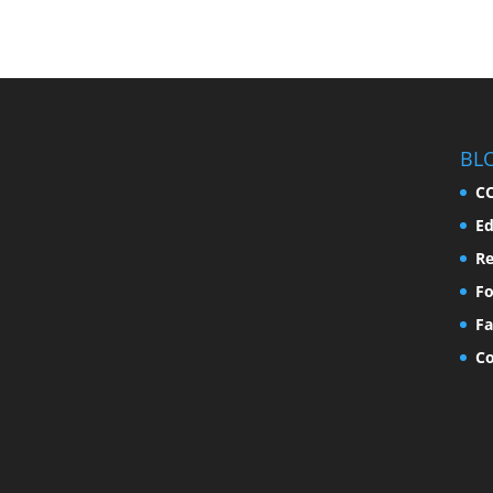
BL
C
Ed
Re
F
Fa
Co