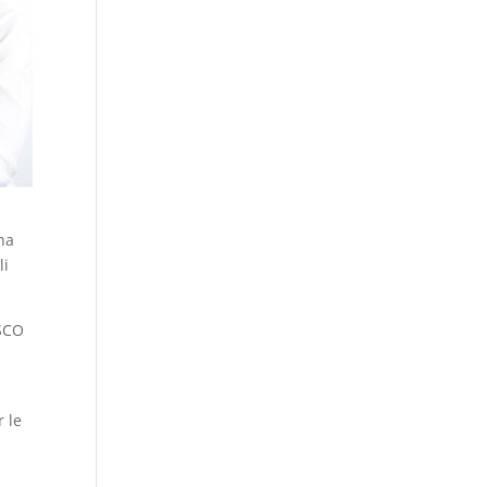
ha
li
ESCO
r le