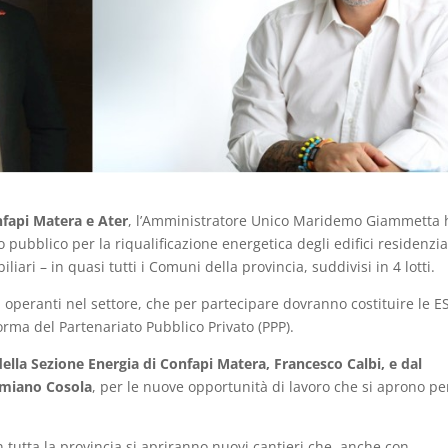
fapi Matera e Ater
, l’Amministratore Unico Maridemo Giammetta 
 pubblico per la riqualificazione energetica degli edifici residenzia
iari – in quasi tutti i Comuni della provincia, suddivisi in 4 lotti.
o, operanti nel settore, che per partecipare dovranno costituire le 
orma del Partenariato Pubblico Privato (PPP).
ella Sezione Energia di Confapi Matera, Francesco Calbi, e dal
amiano Cosola
, per le nuove opportunità di lavoro che si aprono pe
n tutta la provincia si apriranno nuovi cantieri che, anche con