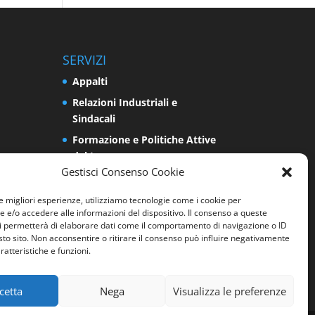
SERVIZI
Appalti
Relazioni Industriali e
Sindacali
Formazione e Politiche Attive
del Lavoro
Gestisci Consenso Cookie
Impresa
Programmazione e Sviluppo
le migliori esperienze, utilizziamo tecnologie come i cookie per
e/o accedere alle informazioni del dispositivo. Il consenso a queste
del Territorio
i permetterà di elaborare dati come il comportamento di navigazione o ID
Energia e Ambiente
sto sito. Non acconsentire o ritirare il consenso può influire negativamente
ratteristiche e funzioni.
Sicurezza sui luoghi di lavoro
cetta
Nega
Visualizza le preferenze