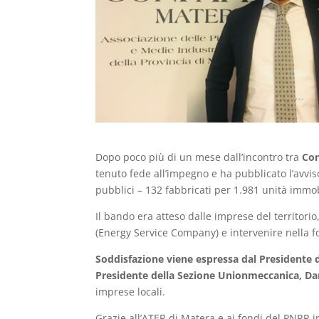
Dopo poco più di un mese dall’incontro tra
Con
tenuto fede all’impegno e ha pubblicato l’avviso
pubblici – 132 fabbricati per 1.981 unità immobil
Il bando era atteso dalle imprese del territori
(Energy Service Company) e intervenire nella f
Soddisfazione viene espressa dal Presidente d
Presidente della Sezione Unionmeccanica, D
imprese locali.
Grazie all’ATER di Matera e ai fondi del PNRR i