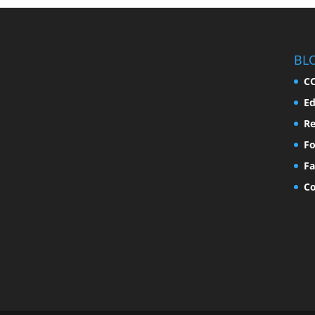
BL
C
Ed
Re
F
Fa
Co