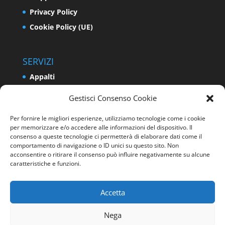
Privacy Policy
Cookie Policy (UE)
SERVIZI
Appalti
Relazioni Industriali e Sindacali
Gestisci Consenso Cookie
Formazione e Politiche Attive del Lavoro
Per fornire le migliori esperienze, utilizziamo tecnologie come i cookie
Impresa
per memorizzare e/o accedere alle informazioni del dispositivo. Il
consenso a queste tecnologie ci permetterà di elaborare dati come il
Programmazione e Sviluppo del Territorio
comportamento di navigazione o ID unici su questo sito. Non
Energia e Ambiente
acconsentire o ritirare il consenso può influire negativamente su alcune
caratteristiche e funzioni.
Sicurezza sui luoghi di lavoro
Accetta
Nega