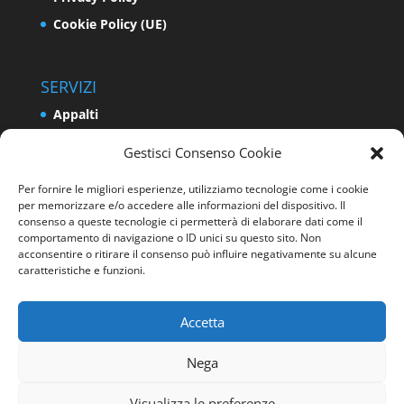
Cookie Policy (UE)
SERVIZI
Appalti
Relazioni Industriali e Sindacali
Gestisci Consenso Cookie
Formazione e Politiche Attive del Lavoro
Per fornire le migliori esperienze, utilizziamo tecnologie come i cookie
Impresa
per memorizzare e/o accedere alle informazioni del dispositivo. Il
Programmazione e Sviluppo del Territorio
consenso a queste tecnologie ci permetterà di elaborare dati come il
comportamento di navigazione o ID unici su questo sito. Non
Energia e Ambiente
acconsentire o ritirare il consenso può influire negativamente su alcune
caratteristiche e funzioni.
Sicurezza sui luoghi di lavoro
Accetta
Nega
Visualizza le preferenze