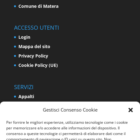
Comune di Matera
ACCESSO UTENTI
Login
Mappa del sito
Privacy Policy
Cookie Policy (UE)
SERVIZI
Appalti
Relazioni Industriali e Sindacali
Gestisci Consenso Cookie
Formazione e Politiche Attive del Lavoro
Per fornire le migliori esperienze, utilizziamo tecnologie come i cookie
Impresa
per memorizzare e/o accedere alle informazioni del dispositivo. Il
Programmazione e Sviluppo del Territorio
consenso a queste tecnologie ci permetterà di elaborare dati come il
comportamento di navigazione o ID unici su questo sito. Non