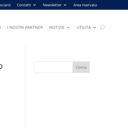
ociarsi
Contatti
Newsletter
Area riservata
I
I NOSTRI PARTNER
NOTIZIE
UTILITÀ
o