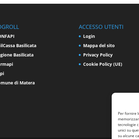
OGROLL
ACCESSO UTENTI
ONFAPI
Login
ilCassa Basilicata
Mappa del sito
gione Basilicata
Privacy Policy
ormapi
Cookie Policy (UE)
pi
mune di Matera
Per fornire 
memorizzare 
tecnologie c
unici su que
su alcune ca