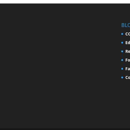
BL
C
Ed
Re
F
Fa
Co