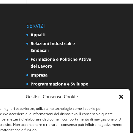
SERVIZI
Appalti
Relazioni Industriali e
Sindacali
Formazione e Politiche Attive
del Lavoro
Impresa
Programmazione e Sviluppo
del Territorio
Gestisci Consenso Cookie
Energia e Ambiente
Sicurezza sui luoghi di lavoro
le migliori esperienze, utilizziamo tecnologie come i cookie per
e/o accedere alle informazioni del dispositivo. Il consenso a queste
i permetterà di elaborare dati come il comportamento di navigazione o ID
sto sito. Non acconsentire o ritirare il consenso può influire negativamente
ratteristiche e funzioni.