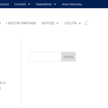
ociarsi
Contatti
Newsletter
Area riservata
I
I NOSTRI PARTNER
NOTIZIE
UTILITÀ
à si
e