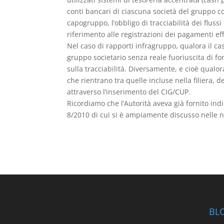
conti bancari di ciascuna società del gruppo co
capogruppo, l’obbligo di tracciabilità dei fluss
riferimento alle registrazioni dei pagamenti eff
Nel caso di rapporti infragruppo, qualora il ca
gruppo societario senza reale fuoriuscita di f
sulla tracciabilità. Diversamente, e cioè qualora
che rientrano tra quelle incluse nella filiera, 
attraverso l’inserimento del CIG/CUP.
Ricordiamo che l’Autorità aveva già fornito indi
8/2010 di cui si è ampiamente discusso nelle n
BL