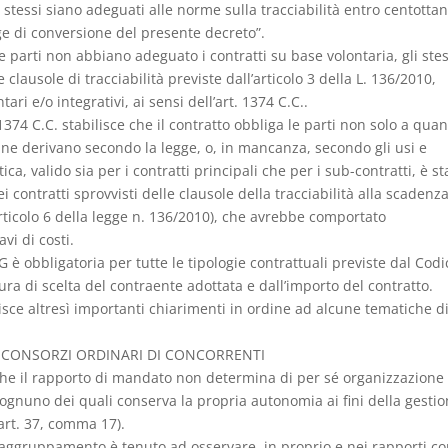
 stessi siano adeguati alle norme sulla tracciabilità entro centotta
gge di conversione del presente decreto”.
 parti non abbiano adeguato i contratti su base volontaria, gli stes
ausole di tracciabilità previste dall’articolo 3 della L. 136/2010,
ri e/o integrativi, ai sensi dell’art. 1374 C.C..
1374 C.C. stabilisce che il contratto obbliga le parti non solo a qua
ne derivano secondo la legge, o, in mancanza, secondo gli usi e
a, valido sia per i contratti principali che per i sub-contratti, è st
i contratti sprovvisti delle clausole della tracciabilità alla scadenz
rticolo 6 della legge n. 136/2010), che avrebbe comportato
vi di costi.
IG è obbligatoria per tutte le tipologie contrattuali previste dal Codi
a di scelta del contraente adottata e dall’importo del contratto.
isce altresì importanti chiarimenti in ordine ad alcune tematiche d
 CONSORZI ORDINARI DI CONCORRENTI
 che il rapporto di mandato non determina di per sé organizzazione
 ognuno dei quali conserva la propria autonomia ai fini della gestio
(art. 37, comma 17).
aggruppamento è tenuto ad osservare, in proprio e nei rapporti c