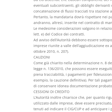
eventuali subcontraenti, gli obblighi derivanti
concatenazione di flussi tracciati tra stazione 
Pertanto, la mandataria dovrà rispettare nei pa
andranno, altresì, inserite nel contratto di ma
Le medesime considerazioni valgono in relazione
lett. e) del Codice dei contratti.
Ad avviso dell’Autorità debbono essere sottoposti
imprese riunite a valle dell’aggiudicazione ex a
ottobre 2010, n. 207).
CAUZIONI
Come già chiarito nella determinazione n. 8 del 
legge n. 136/2010, che possono essere eseguiti
piena tracciabilità, i pagamenti per fideiussio
esempio, la cauzione definitiva). Per tali paga
di conservare idonea documentazione probato
CESSIONI DI CREDITO
L’Autorità inoltre chiarisce che, per quanto ri
utilizzato dalle imprese, deve essere precisat
tenuti ad indicare il CIG/CUP e ad anticipare i