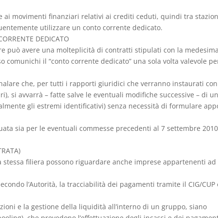
 ai movimenti finanziari relativi ai crediti ceduti, quindi tra stazio
guentemente utilizzare un conto corrente dedicato.
 CORRENTE DEDICATO
re può avere una molteplicità di contratti stipulati con la medesim
o comunichi il “conto corrente dedicato” una sola volta valevole pe
lare che, per tutti i rapporti giuridici che verranno instaurati con
), si avvarrà – fatte salve le eventuali modifiche successive – di u
lmente gli estremi identificativi) senza necessità di formulare app
uata sia per le eventuali commesse precedenti al 7 settembre 201
TRATA)
della stessa filiera possono riguardare anche imprese appartenenti ad
condo l’Autorità, la tracciabilità dei pagamenti tramite il CIG/CUP 
zioni e la gestione della liquidità all’interno di un gruppo, siano
 pooling), che prevedono l’effettuazione degli incassi e dei pagamen