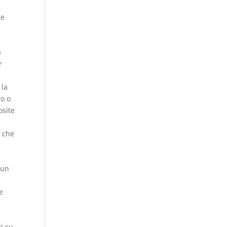
ne
a
r
 la
no o
osite
0 che
 un
e
ti su