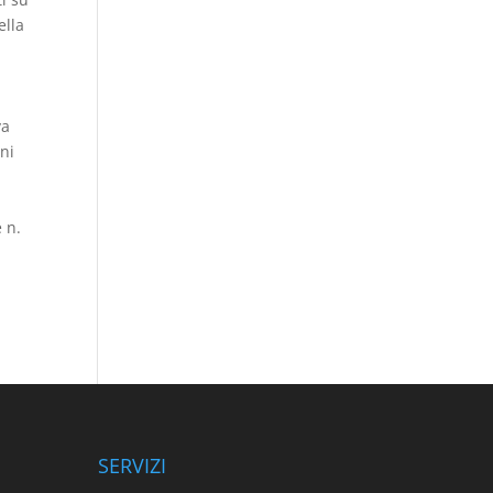
ella
va
oni
e n.
SERVIZI