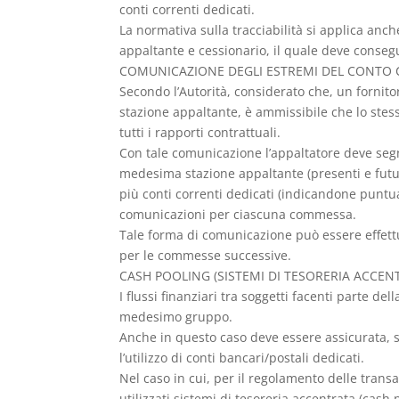
conti correnti dedicati.
La normativa sulla tracciabilità si applica anche
appaltante e cessionario, il quale deve conse
COMUNICAZIONE DEGLI ESTREMI DEL CONTO
Secondo l’Autorità, considerato che, un fornito
stazione appaltante, è ammissibile che lo stess
tutti i rapporti contrattuali.
Con tale comunicazione l’appaltatore deve segna
medesima stazione appaltante (presenti e futuri
più conti correnti dedicati (indicandone puntua
comunicazioni per ciascuna commessa.
Tale forma di comunicazione può essere effett
per le commesse successive.
CASH POOLING (SISTEMI DI TESORERIA ACCEN
I flussi finanziari tra soggetti facenti parte 
medesimo gruppo.
Anche in questo caso deve essere assicurata, se
l’utilizzo di conti bancari/postali dedicati.
Nel caso in cui, per il regolamento delle transa
utilizzati sistemi di tesoreria accentrata (cash