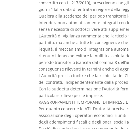
convertito con L. 217/2010), prescrivono che gli
giorni “dalla data di entrata in vigore della le
Qualora alla scadenza del periodo transitorio le
intenderanno automaticamente integrati con le cl
senza necessità di sottoscrivere atti supplementa
L’Autorità di Vigilanza rammenta che l’articolo 
pattuito, ma anche a tutte le conseguenze che 
l’equità. Il meccanismo di integrazione automatic
ritenuto idoneo ad evitare la nullità assoluta de
periodo transitorio (sancita dal comma 8 dell’a
conseguenze rilevanti in termini anche di aggra
L’Autorità precisa inoltre che la richiesta del C
dei contratti, indipendentemente dalla procedur
Con la suddetta determinazione l’Autorità forn
particolare rilievo per le imprese.
RAGGRUPPAMENTI TEMPORANEI DI IMPRESE E
Per quanto concerne le ATI, l’Autorità precisa
associazione degli operatori economici riuniti,
degli adempimenti fiscali e degli oneri sociali 
Da ciò discende che ciascun componente del r