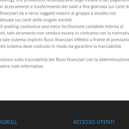
n azzeramento e trasferimento dei saldi a fine giornata sui conti d
i finanziari da e verso soggetti esterni al gruppo è assolto con
ettuate sui conti delle singole società.
sh pooling costituisca una mera facilitazione contabile interna al
ondi, tale strumento non sembra essere in contrasto con la normati
 tale sistema implichi flussi finanziari effettivi a fronte di prestazi
detto sistema deve costruito in modo da garantire la tracciabilità
cazioni sulla tracciabilità dei flussi finanziari con la determinazion
ostre note informative.
OGROLL
ACCESSO UTENTI