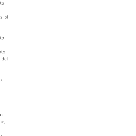
nta
si si
nto
ato
a del
ce
i
 o
ne,
on