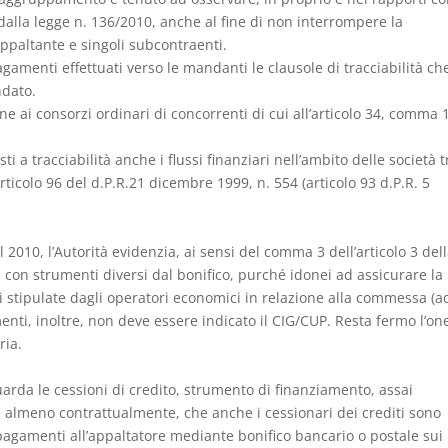
 dalla legge n. 136/2010, anche al fine di non interrompere la
appaltante e singoli subcontraenti.
gamenti effettuati verso le mandanti le clausole di tracciabilità ch
ndato.
 ai consorzi ordinari di concorrenti di cui all’articolo 34, comma 1
 a tracciabilità anche i flussi finanziari nell’ambito delle società t
rticolo 96 del d.P.R.21 dicembre 1999, n. 554 (articolo 93 d.P.R. 5
2010, l’Autorità evidenzia, ai sensi del comma 3 dell’articolo 3 del
 con strumenti diversi dal bonifico, purché idonei ad assicurare la
ni stipulate dagli operatori economici in relazione alla commessa (a
menti, inoltre, non deve essere indicato il CIG/CUP. Resta fermo l’on
ria.
guarda le cessioni di credito, strumento di finanziamento, assai
o, almeno contrattualmente, che anche i cessionari dei crediti sono
 pagamenti all’appaltatore mediante bonifico bancario o postale sui