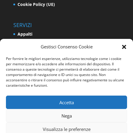
Cookie Policy (UE)
SERVIZI
Appalti
Relazioni Industriali e Sindacali
Gestisci Consenso Cookie
Formazione e Politiche Attive del Lavoro
Per fornire le migliori esperienze, utilizziamo tecnologie come i cookie
Impresa
per memorizzare e/o accedere alle informazioni del dispositivo. Il
Programmazione e Sviluppo del Territorio
consenso a queste tecnologie ci permetterà di elaborare dati come il
comportamento di navigazione o ID unici su questo sito. Non
Energia e Ambiente
acconsentire o ritirare il consenso può influire negativamente su alcune
caratteristiche e funzioni.
Sicurezza sui luoghi di lavoro
Accetta
Nega
Visualizza le preferenze