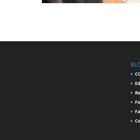
BL
C
Ed
Re
F
Fa
Co