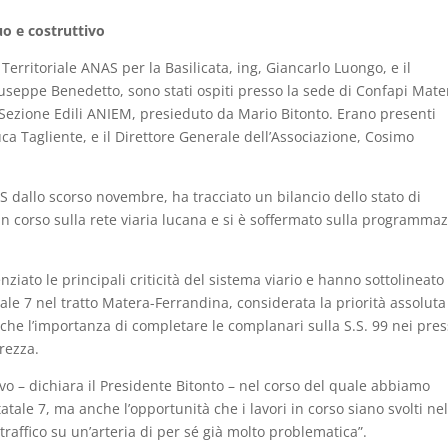
uo e costruttivo
erritoriale ANAS per la Basilicata, ing, Giancarlo Luongo, e il
useppe Benedetto, sono stati ospiti presso la sede di Confapi Mate
a Sezione Edili ANIEM, presieduto da Mario Bitonto. Erano presenti
ca Tagliente, e il Direttore Generale dell’Associazione, Cosimo
S dallo scorso novembre, ha tracciato un bilancio dello stato di
in corso sulla rete viaria lucana e si è soffermato sulla programma
nziato le principali criticità del sistema viario e hanno sottolineato 
tale 7 nel tratto Matera-Ferrandina, considerata la priorità assoluta
nche l’importanza di completare le complanari sulla S.S. 99 nei pres
rezza.
tivo – dichiara il Presidente Bitonto – nel corso del quale abbiamo
tale 7, ma anche l’opportunità che i lavori in corso siano svolti nel
raffico su un’arteria di per sé già molto problematica”.