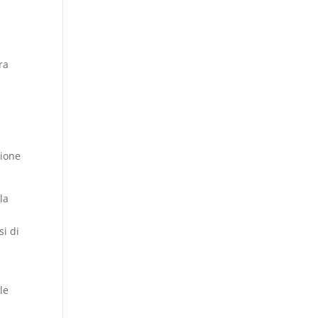
ra
zione
la
si di
le