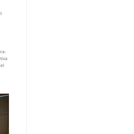
o
era-
tiva
del