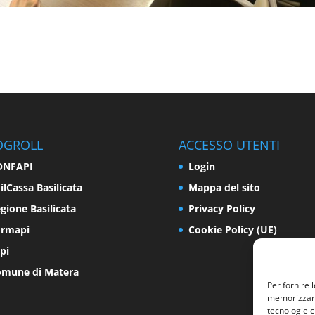
OGROLL
ACCESSO UTENTI
ONFAPI
Login
ilCassa Basilicata
Mappa del sito
gione Basilicata
Privacy Policy
ormapi
Cookie Policy (UE)
pi
mune di Matera
Per fornire 
memorizzare 
tecnologie c