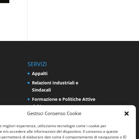
SERVIZI
Appalti
Relazioni Industriali e
Sindacali
Formazione e Politiche Attive
del Lavoro
Gestisci Consenso Cookie
Impresa
Programmazione e Sviluppo
le migliori esperienze, utilizziamo tecnologie come i cookie per
e/o accedere alle informazioni del dispositivo. Il consenso a queste
del Territorio
i permetterà di elaborare dati come il comportamento di navigazione o ID