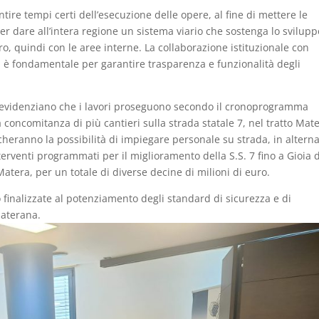
ire tempi certi dell’esecuzione delle opere, al fine di mettere le
per dare all’intera regione un sistema viario che sostenga lo svilupp
ro, quindi con le aree interne. La collaborazione istituzionale con
oi è fondamentale per garantire trasparenza e funzionalità degli
, evidenziano che i lavori proseguono secondo il cronoprogramma
 concomitanza di più cantieri sulla strada statale 7, nel tratto Mat
icheranno la possibilità di impiegare personale su strada, in alterna
terventi programmati per il miglioramento della S.S. 7 fino a Gioia 
 Matera, per un totale di diverse decine di milioni di euro.
no finalizzate al potenziamento degli standard di sicurezza e di
materana.