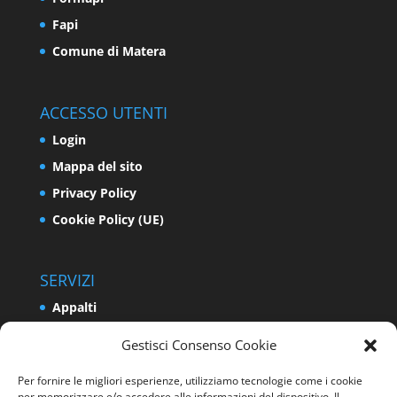
Fapi
Comune di Matera
ACCESSO UTENTI
Login
Mappa del sito
Privacy Policy
Cookie Policy (UE)
SERVIZI
Appalti
Relazioni Industriali e Sindacali
Gestisci Consenso Cookie
Formazione e Politiche Attive del Lavoro
Per fornire le migliori esperienze, utilizziamo tecnologie come i cookie
Impresa
per memorizzare e/o accedere alle informazioni del dispositivo. Il