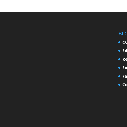
BL
C
Ed
Re
F
Fa
Co