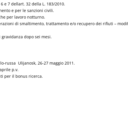
6 e 7 dellart. 32 della L. 183/2010.
mento e per le sanzioni civili.
che per lavoro notturno.
razioni di smaltimento, trattamento e/o recupero dei rifiuti – modi
i gravidanza dopo sei mesi.
alo-russa  Ulijanosk, 26-27 maggio 2011.
prile p.v.
ti per il bonus ricerca.