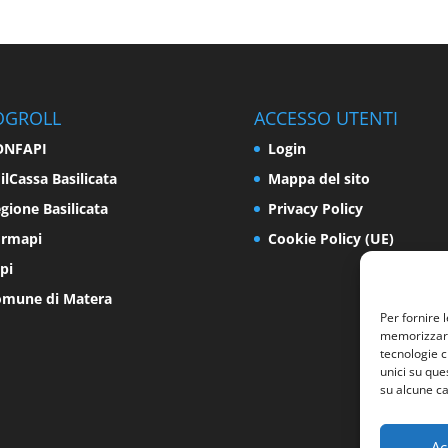
OGROLL
ACCESSO UTENTI
ONFAPI
Login
ilCassa Basilicata
Mappa del sito
gione Basilicata
Privacy Policy
ormapi
Cookie Policy (UE)
pi
mune di Matera
Per fornire 
memorizzare 
tecnologie c
unici su que
su alcune ca
Ac