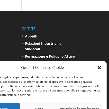
SERVIZI
Appalti
Relazioni Industriali e
Sindacali
Formazione e Politiche Attive
del Lavoro
Gestisci Consenso Cookie
Impresa
Programmazione e Sviluppo
le migliori esperienze, utilizziamo tecnologie come i cookie per
e/o accedere alle informazioni del dispositivo. Il consenso a queste
del Territorio
i permetterà di elaborare dati come il comportamento di navigazione o ID
Energia e Ambiente
sto sito. Non acconsentire o ritirare il consenso può influire negativamente
ratteristiche e funzioni.
Sicurezza sui luoghi di lavoro
cetta
Nega
Visualizza le preferenze