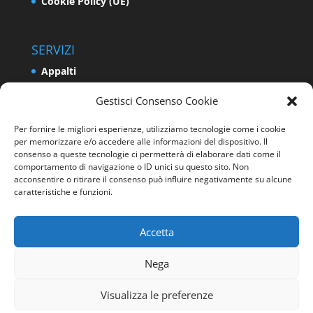
Cookie Policy (UE)
SERVIZI
Appalti
Relazioni Industriali e Sindacali
Gestisci Consenso Cookie
Formazione e Politiche Attive del Lavoro
Per fornire le migliori esperienze, utilizziamo tecnologie come i cookie
Impresa
per memorizzare e/o accedere alle informazioni del dispositivo. Il
Programmazione e Sviluppo del Territorio
consenso a queste tecnologie ci permetterà di elaborare dati come il
comportamento di navigazione o ID unici su questo sito. Non
Energia e Ambiente
acconsentire o ritirare il consenso può influire negativamente su alcune
caratteristiche e funzioni.
Sicurezza sui luoghi di lavoro
Accetta
Nega
Visualizza le preferenze
Progettato da
Elegant Themes
| Sviluppato da