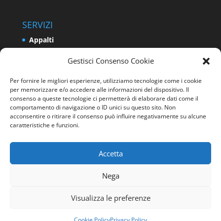
SERVIZI
Appalti
Relazioni Industriali e Sindacali
Gestisci Consenso Cookie
Formazione e Politiche Attive del Lavoro
Per fornire le migliori esperienze, utilizziamo tecnologie come i cookie
Impresa
per memorizzare e/o accedere alle informazioni del dispositivo. Il
Programmazione e Sviluppo del Territorio
consenso a queste tecnologie ci permetterà di elaborare dati come il
comportamento di navigazione o ID unici su questo sito. Non
Energia e Ambiente
acconsentire o ritirare il consenso può influire negativamente su alcune
caratteristiche e funzioni.
Sicurezza sui luoghi di lavoro
Accetta
Nega
Visualizza le preferenze
Progettato da
Elegant Themes
| Sviluppato da
WordPress
Cookie Policy
Privacy Policy