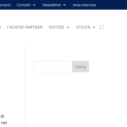
ociarsi
Contatti
Newsletter
Area riservata
I
I NOSTRI PARTNER
NOTIZIE
UTILITÀ
 di
 nei