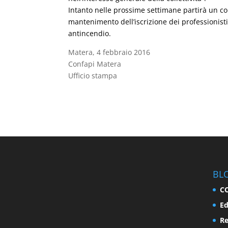
Intanto nelle prossime settimane partirà un co
mantenimento dell’iscrizione dei professionisti 
antincendio.
Matera, 4 febbraio 2016
Confapi Matera
Ufficio stampa
BL
C
Ed
Re