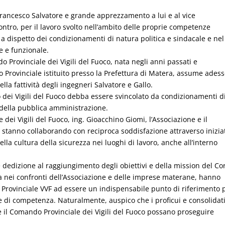
 Francesco Salvatore e grande apprezzamento a lui e al vice
ntro, per il lavoro svolto nell’ambito delle proprie competenze
, a dispetto dei condizionamenti di natura politica e sindacale e nel
e e funzionale.
Provinciale dei Vigili del Fuoco, nata negli anni passati e
io Provinciale istituito presso la Prefettura di Matera, assume ades
lla fattività degli ingegneri Salvatore e Gallo.
o dei Vigili del Fuoco debba essere svincolato da condizionamenti d
à della pubblica amministrazione.
ei Vigili del Fuoco, ing. Gioacchino Giomi, l’Associazione e il
 stanno collaborando con reciproca soddisfazione attraverso inizia
lla cultura della sicurezza nei luoghi di lavoro, anche all’interno
te dedizione al raggiungimento degli obiettivi e della mission del Co
ata nei confronti dell’Associazione e delle imprese materane, hanno
 Provinciale VVF ad essere un indispensabile punto di riferimento p
e di competenza. Naturalmente, auspico che i proficui e consolidat
e il Comando Provinciale dei Vigili del Fuoco possano proseguire