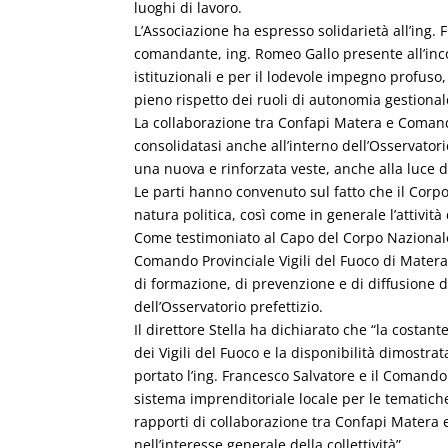
luoghi di lavoro.
L’Associazione ha espresso solidarietà all’ing.
comandante, ing. Romeo Gallo presente all’inco
istituzionali e per il lodevole impegno profuso
pieno rispetto dei ruoli di autonomia gestional
La collaborazione tra Confapi Matera e Comando 
consolidatasi anche all’interno dell’Osservator
una nuova e rinforzata veste, anche alla luce de
Le parti hanno convenuto sul fatto che il Corp
natura politica, così come in generale l’attivit
Come testimoniato al Capo del Corpo Nazionale d
Comando Provinciale Vigili del Fuoco di Matera
di formazione, di prevenzione e di diffusione de
dell’Osservatorio prefettizio.
Il direttore Stella ha dichiarato che “la costan
dei Vigili del Fuoco e la disponibilità dimostr
portato l’ing. Francesco Salvatore e il Comando
sistema imprenditoriale locale per le tematich
rapporti di collaborazione tra Confapi Matera 
nell’interesse generale della collettività”.