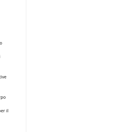
so
i
tive
rpo
er il
i