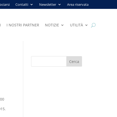
ociarsi
Contatti
Newsletter
Area riservata
I
I NOSTRI PARTNER
NOTIZIE
UTILITÀ
000
015.