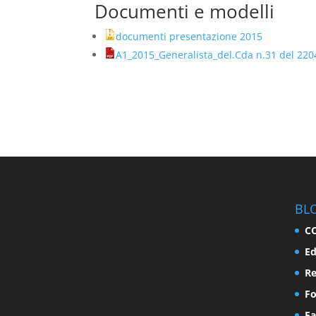
Documenti e modelli
documenti presentazione 2015
A1_2015_Generalista_del.Cda n.31 del 22
BL
C
Ed
Re
F
Fa