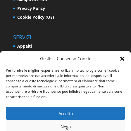
Privacy Policy
Cookie Policy (UE)
SERVIZI
Appalti
Relazioni Industriali e Sindacali
Gestisci Consenso Cookie
Formazione e Politiche Attive del Lavoro
Per fornire le migliori esperienze, utilizziamo tecnologie come i cookie
Impresa
per memorizzare e/o accedere alle informazioni del dispositivo. Il
Programmazione e Sviluppo del Territorio
consenso a queste tecnologie ci permetterà di elaborare dati come il
comportamento di navigazione o ID unici su questo sito. Non
Energia e Ambiente
acconsentire o ritirare il consenso può influire negativamente su alcune
caratteristiche e funzioni.
Sicurezza sui luoghi di lavoro
Accetta
Nega