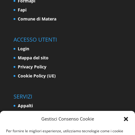
Formapi
Fapi
Comune di Matera
ACCESSO UTENTI
Login
Mappa del sito
Privacy Policy
Cookie Policy (UE)
SERVIZI
Appalti
Relazioni Industriali e Sindacali
Gestisci Consenso Cookie
Formazione e Politiche Attive del Lavoro
Per fornire le migliori esperienze, utilizziamo tecnologie come i cookie
Impresa