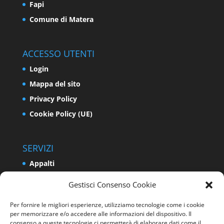
Fapi
Comune di Matera
ACCESSO UTENTI
Login
Mappa del sito
Privacy Policy
Cookie Policy (UE)
SERVIZI
Appalti
Relazioni Industriali e Sindacali
Gestisci Consenso Cookie
Formazione e Politiche Attive del Lavoro
Per fornire le migliori esperienze, utilizziamo tecnologie come i cookie
Impresa
per memorizzare e/o accedere alle informazioni del dispositivo. Il
consenso a queste tecnologie ci permetterà di elaborare dati come il
Programmazione e Sviluppo del Territorio